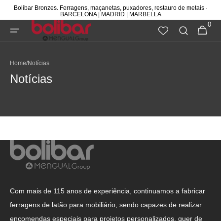
SKIP TO
Bolibar Bronzes. Ferragens, maçanetas, puxadores, restauro de metais ·
BARCELONA | MADRID | MARBELLA
CONTENT
0
0
CART
ITEMS
Home
/
Notícias
Notícias
Com mais de 115 anos de experiência, continuamos a fabricar
ferragens de latão para mobiliário, sendo capazes de realizar
encomendas especiais para projetos personalizados, quer de