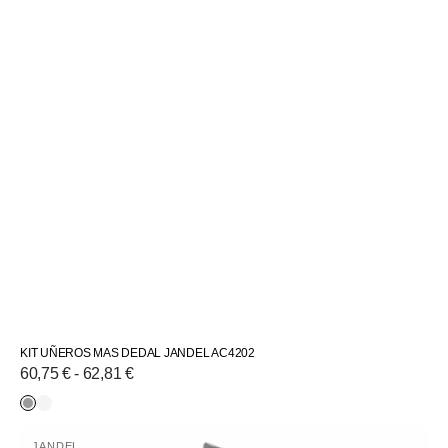
KIT UÑEROS MAS DEDAL JANDEL AC4202
Precio
60,75 € - 62,81 €
habitual
Plateado
Cuero
Tirador
-
inglés
JANDEL