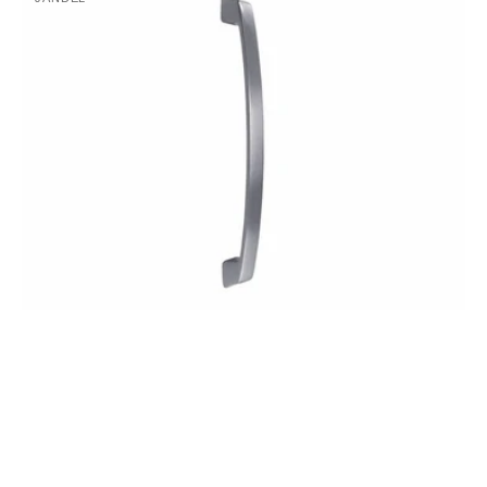
Proveedor:
plano
Níquel
modelo
satinado
Slik
referencia
MA0311