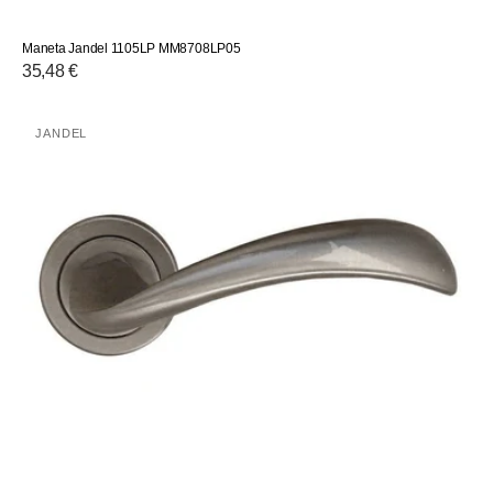
Maneta Jandel 1105LP MM8708LP05
Precio
35,48 €
habitual
Maneta
JANDEL
Proveedor:
107201NMAT
Jandel
MM8714