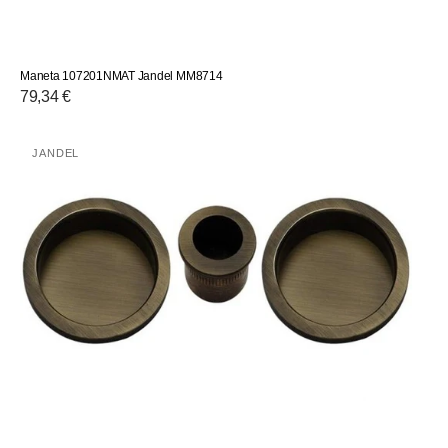
Maneta 107201NMAT Jandel MM8714
Precio
79,34 €
habitual
KIT
JANDEL
Proveedor:
UÑEROS
MAS
DEDAL
JANDEL
AC4202