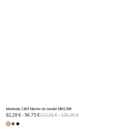
Manivela 1369 Marion de Jandel MM1369
Precio
82,28 € - 94,75 €
Precio
123,38 € - 135,35 €
de
habitual
Dorado
Bronce
Negro
venta