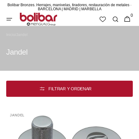
Bolibar Bronzes. Herrajes, manivelas, tiradores, restauración de metales ·
DIRECTAMENTE
BARCELONA | MADRID | MARBELLA
0
AL CONTENIDO
0
CESTA
ARTÍCUL
Inicio
/
Jandel
colección:
jandel
FILTRAR Y ORDENAR
Condena
JANDEL
Proveedor:
Marion
WC
de