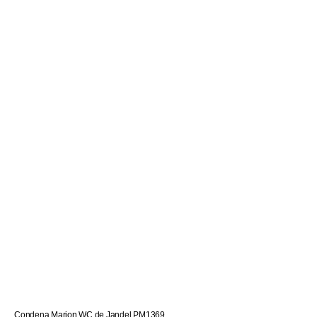
Condena Marion WC de Jandel PM1369