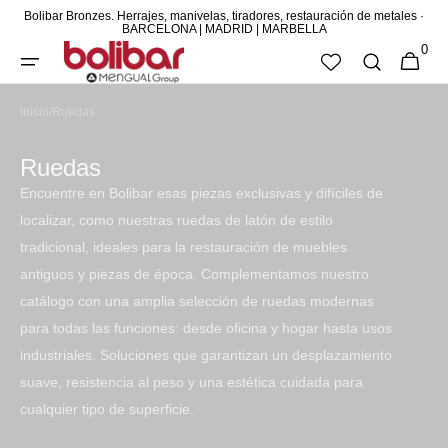
Bolibar Bronzes. Herrajes, manivelas, tiradores, restauración de metales ·
DIRECTAMENTE
BARCELONA | MADRID | MARBELLA
0
AL CONTENIDO
0
CESTA
ARTÍCUL
Inicio
/
Ruedas
colección:
ruedas
Encuentre en Bolibar esas piezas exclusivas y difíciles de
localizar, como nuestras ruedas de latón de estilo
tradicional, ideales para la restauración de muebles
antiguos y piezas de época. Complementamos nuestro
catálogo con una amplia selección de ruedas modernas
para todas las funciones: desde oficina y hogar hasta usos
industriales. Soluciones que garantizan un desplazamiento
suave, resistencia al peso y una estética cuidada para
cualquier tipo de superficie.