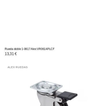
Rueda doble 1-0617 Alex VR0614PLCF
Precio
13,31 €
habitual
Rueda
ALEX RUEDAS
Proveedor:
1-
0538
Alex
VR0538NSCF