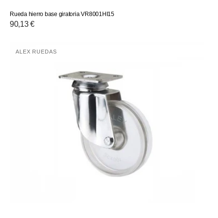
Rueda hierro base giratoria VR8001HI15
Precio
90,13 €
habitual
Rueda
ALEX RUEDAS
Proveedor:
2-
2274
2-
2276
Alex
VR2274
VR2276