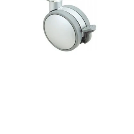
Alex
VR0614PLCF