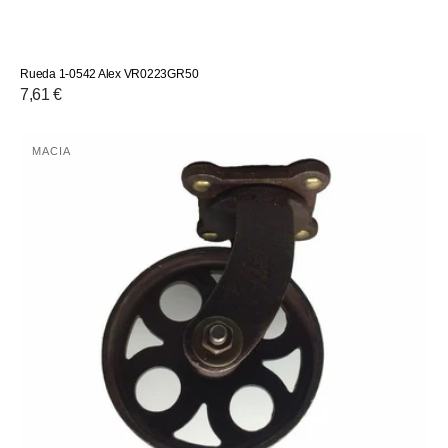
Rueda 1-0542 Alex VR0223GR50
Precio
7,61 €
habitual
Rueda
MACIA
Proveedor:
hierro
base
giratoria
VR8001HI15