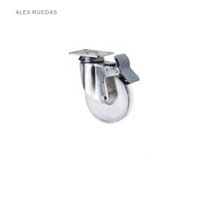
Rueda
ALEX RUEDAS
Proveedor:
2-
2277
Alex
VR2276TRCF