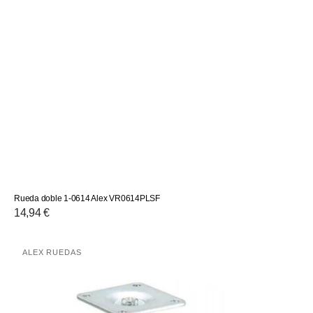
Rueda doble 1-0614 Alex VR0614PLSF
Precio
14,94 €
habitual
Rueda
ALEX RUEDAS
Proveedor:
doble
1-
0617