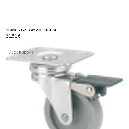
Rueda 1-0528 Alex VR0528TRSF
Precio
21,51 €
habitual
Rueda
ALEX RUEDAS
Proveedor:
1-
0542
Alex
VR0223GR50