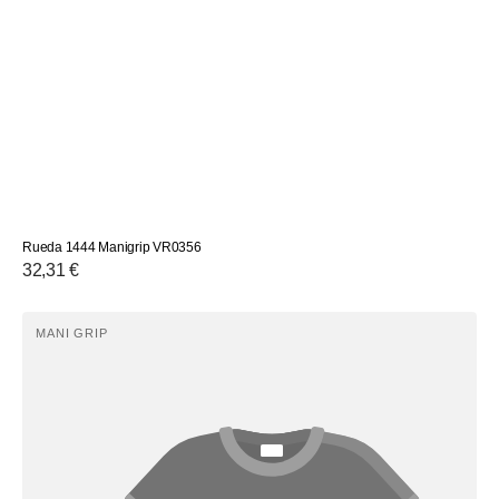
Rueda 1444 Manigrip VR0356
Precio
32,31 €
habitual
Rueda
MANI GRIP
Proveedor:
1442
Manigrip
VR0358