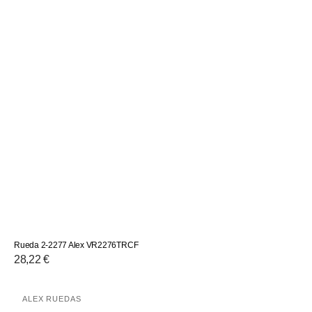
Rueda 2-2277 Alex VR2276TRCF
Precio
28,22 €
habitual
Rueda
ALEX RUEDAS
Proveedor: