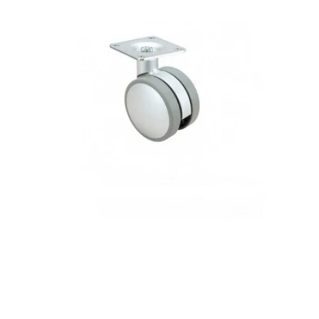
doble
1-
0614
Alex
VR0614PLSF