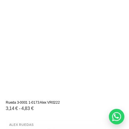
Rueda 3-0001 1-0173 Alex VR0222
Precio
3,14 € - 4,83 €
habitual
Rueda
ALEX RUEDAS
Proveedor: