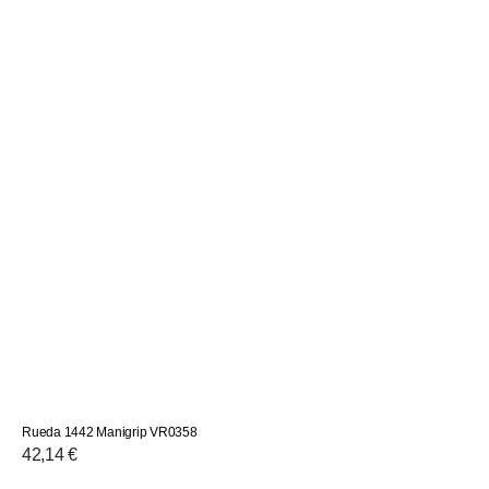
Rueda 1442 Manigrip VR0358
Precio
42,14 €
habitual