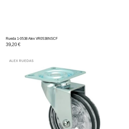
Rueda 1-0538 Alex VR0538NSCF
Precio
39,20 €
habitual
Rueda
ALEX RUEDAS
Proveedor:
1-
0528
Alex
VR0528TRSF