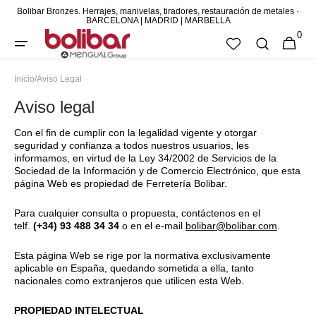
Bolibar Bronzes. Herrajes, manivelas, tiradores, restauración de metales ·
DIRECTAMENTE
BARCELONA | MADRID | MARBELLA
0
AL CONTENIDO
0
CESTA
ARTÍCUL
Inicio
/
Aviso Legal
Aviso legal
Con el fin de cumplir con la legalidad vigente y otorgar
seguridad y confianza a todos nuestros usuarios, les
informamos, en virtud de la Ley 34/2002 de Servicios de la
Sociedad de la Información y de Comercio Electrónico, que esta
página Web es propiedad de Ferretería Bolibar.
Para cualquier consulta o propuesta, contáctenos en el
telf.
(+34) 93 488 34 34
o en el e-mail
bolibar@bolibar.com
.
Esta página Web se rige por la normativa exclusivamente
aplicable en España, quedando sometida a ella, tanto
nacionales como extranjeros que utilicen esta Web.
PROPIEDAD INTELECTUAL