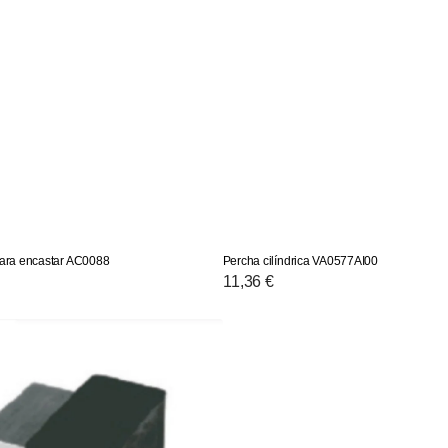
para encastar AC0088
Percha cilíndrica VA0577AI00
Precio
11,36 €
habitual
r:
00