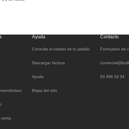
a
Ayuda
Contacto
Consulta el estado de tu pedido
Formulario de 
Descargar factura
comercial@boli
Ayuda
93 488 34 34
 reembolsos
Mapa del sitio
o
 venta