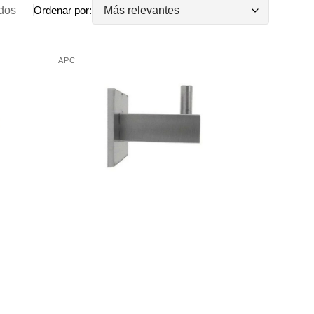
dos
Ordenar por:
Percha
APC
Proveedor:
de
acero
VA1400AI00