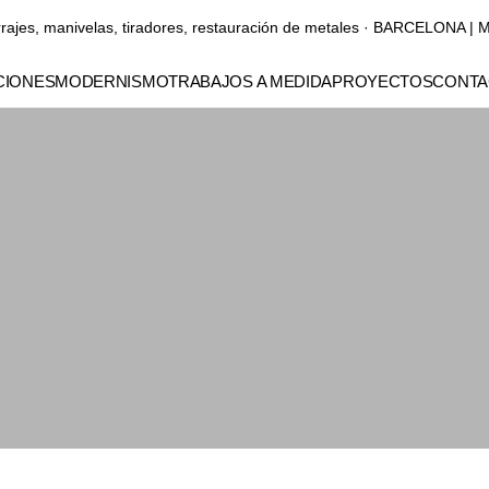
rrajes, manivelas, tiradores, restauración de metales · BARCELONA
IONES
MODERNISMO
TRABAJOS A MEDIDA
PROYECTOS
CONTA
Manubrios
Manillones
Pomos y tiradores para
muebles
Elementos decorativos
Gaudí