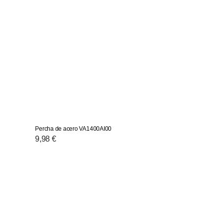
Percha de acero VA1400AI00
Precio
9,98 €
habitual