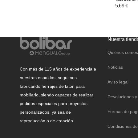
Precio
5,69 €
habitual
Nuestra tiend
Quiénes somos
Noticias
Con más de 115 años de experiencia a
nuestras espaldas, seguimos
Aviso legal
fabricando herrajes de latón para
mobiliario, siendo capaces de realizar
Devoluciones y
pedidos especiales para proyectos
Formas de pag
personalizados, ya sea de
reproducción o de creación.
Condiciones de