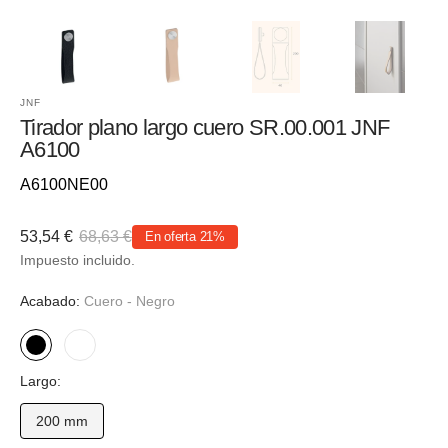
JNF
Tirador plano largo cuero SR.00.001 JNF
A6100
Referencia::
A6100NE00
53,54 €
68,63 €
En oferta
21%
Precio
Precio
Impuesto incluido.
de
habitual
venta
Acabado:
Cuero - Negro
Cuero
Cuero
Largo:
-
-
Negro
Marrón
200 mm
Variante