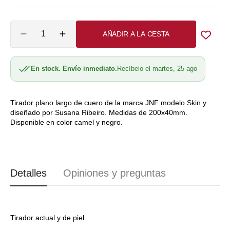
agotada
o
Cantidad
AÑADIR A LA CESTA
no
Reducir
Aumentar
cantidad
cantidad
disponible
para
para
En stock. Envío inmediato.
Recíbelo el martes, 25 ago
Tirador
Tirador
plano
plano
largo
largo
cuero
cuero
Tirador plano largo de cuero de la marca JNF modelo Skin y
diseñado por Susana Ribeiro. Medidas de 200x40mm.
SR.00.001
SR.00.001
Disponible en color camel y negro.
JNF
JNF
A6100
A6100
Detalles
Opiniones y preguntas
Tirador actual y de piel.