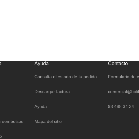
a
Ayuda
Contacto
Consulta el estado de tu pedido
Formulario de 
Descargar factura
comercial@boli
Ayuda
93 488 34 34
 reembolsos
Mapa del sitio
o