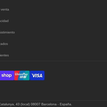
 venta
acidad
istimiento
zados
ientes
atalunya, 43 (local) 08007 Barcelona - España
.