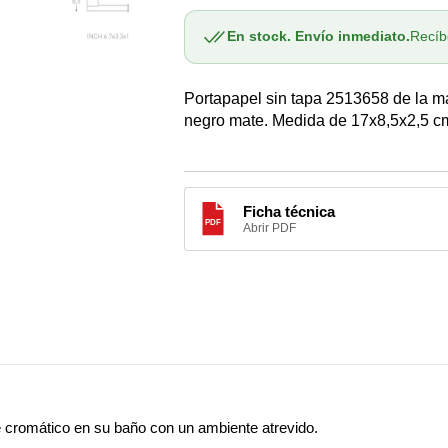
A
para
para
O
Portapapel
Portapapel
En stock. Envío inmediato.
Recíb
Black&amp;White
Black&amp;White
2513658
2513658
O
Portapapel sin tapa 2513658 de la 
Cosmic
Cosmic
CA
WC2480NM00
WC2480NM00
negro mate. Medida de 17x8,5x2,5 c
O
A
AS
Ficha técnica
PDF
Abrir PDF
A
 cromático en su baño con un ambiente atrevido.