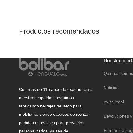
CANDADOS
CAJAS FUERTES Y
BUZONES
Productos recomendados
Nuestra tiend
Quiénes somos
Noticias
Con más de 115 años de experiencia a
nuestras espaldas, seguimos
Aviso legal
fabricando herrajes de latón para
mobiliario, siendo capaces de realizar
Devoluciones y
pedidos especiales para proyectos
Formas de pag
personalizados, ya sea de