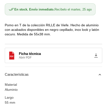
cantidad
cantidad
para
para
En stock. Envío inmediato.
Recíbelo el martes, 25 ago
Pomo
Pomo
en
en
T
T
0528
0528
Pomo en T de la colección RILLE de Viefe. Hecho de aluminio
con acabados disponibles en negro cepillado, inox look y latón
RILLE
RILLE
oscuro. Medida de 55x38 mm.
de
de
Viefe
Viefe
A2528
A2528
Ficha técnica
PDF
Abrir PDF
Características
Material
Aluminio
Largo
55 mm