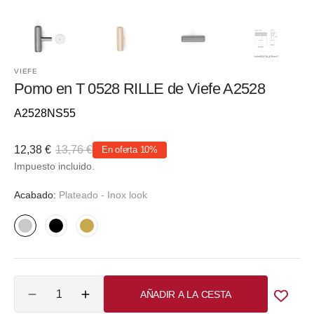
VIEFE
Pomo en T 0528 RILLE de Viefe A2528
Referencia::
A2528NS55
12,38 €
13,76 €
En oferta
10%
Precio
Precio
Impuesto incluido.
de
habitual
venta
Acabado:
Plateado - Inox look
Plateado
Negro
Dorado
-
-
Inox
Latón
Cantidad
look
cepillado
AÑADIR A LA CESTA
Reducir
Aumentar