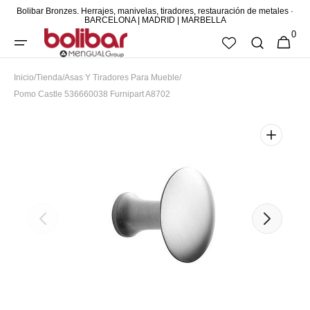
Bolibar Bronzes. Herrajes, manivelas, tiradores, restauración de metales ·
DIRECTAMENTE
BARCELONA | MADRID | MARBELLA
0
AL CONTENIDO
0
CESTA
ARTÍCUL
Inicio
/
Tienda
/
Asas Y Tiradores Para Mueble
/
Pomo Castle 536660038 Furnipart A8702
Abrir
elemento
multimedia
1
en
vista
de
galería