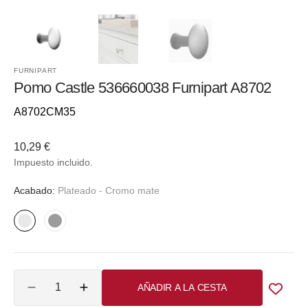
FURNIPART
Pomo Castle 536660038 Furnipart A8702
Referencia::
A8702CM35
Precio
10,29 €
habitual
Impuesto incluido.
Acabado:
Plateado - Cromo mate
Plateado
Plateado
-
-
Cromo
Plata
Cantidad
mate
vieja
AÑADIR A LA CESTA
Reducir
Aumentar
cantidad
cantidad