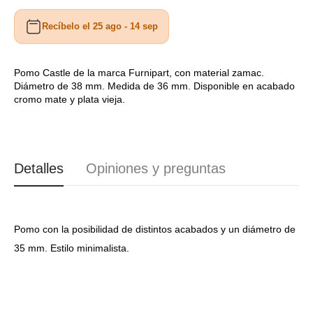
para
para
Recíbelo el 25 ago - 14 sep
Pomo
Pomo
Castle
Castle
536660038
536660038
Furnipart
Furnipart
Pomo Castle de la marca Furnipart, con material zamac.
Diámetro de 38 mm. Medida de 36 mm. Disponible en acabado
A8702
A8702
cromo mate y plata vieja.
Detalles
Opiniones y preguntas
Pomo con la posibilidad de distintos acabados y un diámetro de
35 mm. Estilo minimalista.