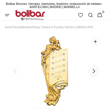
Bolibar Bronzes. Herrajes, manivelas, tiradores, restauración de metales ·
DIRECTAMENTE
BARCELONA | MADRID | MARBELLA
0
AL CONTENIDO
0
CESTA
ARTÍCUL
Inicio
/
Tienda
/
Bolibar
/
Placa Timbre 9 Puertas Señora LM9905LP09
Abrir
elemento
multimedia
destacado
en
vista
de
galería