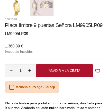
BOLIBAR
Placa timbre 9 puertas Señora LM9905LP09
Referencia::
LM9905LP09
Precio
1.360,89 €
habitual
Impuesto incluido.
Cantidad
AÑADIR A LA CESTA
Reducir
Aumentar
cantidad
cantidad
para
para
Recíbelo el 25 ago - 14 sep
Placa
Placa
timbre
timbre
9
9
puertas
puertas
Placa de timbre para portal en forma de señora, diseñada para
9 puertas. Acabado en latón pulido barnizado, texto y botones
Señora
Señora