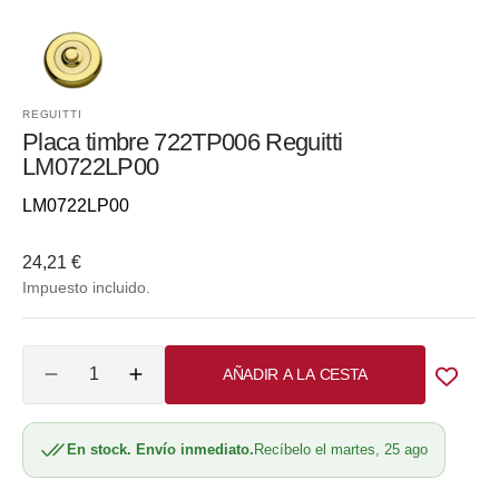
REGUITTI
Placa timbre 722TP006 Reguitti
LM0722LP00
Referencia::
LM0722LP00
Precio
24,21 €
habitual
Impuesto incluido.
Cantidad
AÑADIR A LA CESTA
Reducir
Aumentar
cantidad
cantidad
para
para
En stock. Envío inmediato.
Recíbelo el martes, 25 ago
Placa
Placa
timbre
timbre