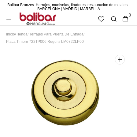
Bolibar Bronzes. Herrajes, manivelas, tiradores, restauración de metales ·
DIRECTAMENTE
BARCELONA | MADRID | MARBELLA
0
AL CONTENIDO
0
CESTA
ARTÍCUL
Inicio
/
Tienda
/
Herrajes Para Puerta De Entrada
/
Placa Timbre 722TP006 Reguitti LM0722LP00
Abrir
elemento
multimedia
destacado
en
vista
de
galería