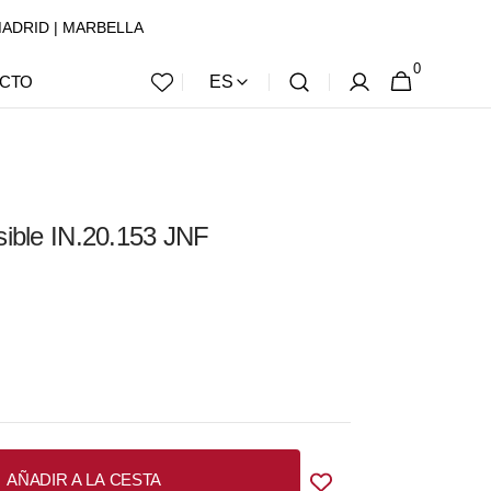
 | MADRID | MARBELLA
0
0
CESTA
CTO
ES
ARTÍCULOS
sible IN.20.153 JNF
AÑADIR A LA CESTA