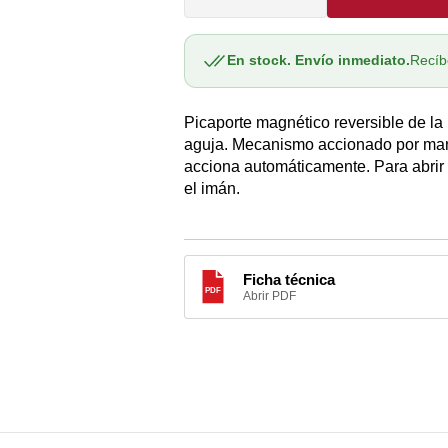
cantidad
cantidad
A
O
para
para
Picaporte
Picaporte
En stock. Envío inmediato.
Recíb
magnético
magnético
O
reversible
reversible
CA
Picaporte magnético reversible de l
IN.20.153
IN.20.153
JNF
JNF
aguja. Mecanismo accionado por mane
O
CO0042IM60
CO0042IM60
acciona automáticamente. Para abrir
el imán.
A
AS
A
Ficha técnica
PDF
Abrir PDF