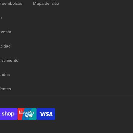
 reembolsos
Mapa del sitio
o
 venta
acidad
istimiento
zados
ientes