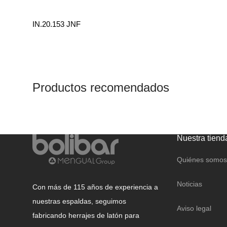
CANDADOS
CAJAS FUERTES Y
IN.20.153 JNF
BUZONES
Productos recomendados
Nuestra tiend
Quiénes somos
Noticias
Con más de 115 años de experiencia a
nuestras espaldas, seguimos
Aviso legal
fabricando herrajes de latón para