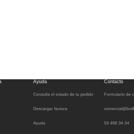
a
Ayuda
Contacto
Consulta el estado de tu pedido
Formulario de 
Descargar factura
comercial@boli
Ayuda
93 488 34 34