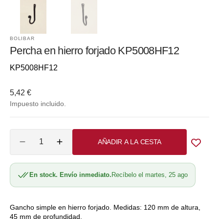
BOLIBAR
Percha en hierro forjado KP5008HF12
Referencia::
KP5008HF12
Precio
5,42 €
habitual
Impuesto incluido.
Cantidad
AÑADIR A LA CESTA
Reducir
Aumentar
cantidad
cantidad
para
para
En stock. Envío inmediato.
Recíbelo el martes, 25 ago
Percha
Percha
en
en
hierro
hierro
forjado
forjado
Gancho simple en hierro forjado. Medidas: 120 mm de altura,
45 mm de profundidad.
KP5008HF12
KP5008HF12