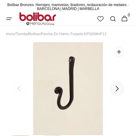
Bolibar Bronzes. Herrajes, manivelas, tiradores, restauración de metales ·
DIRECTAMENTE
BARCELONA | MADRID | MARBELLA
0
AL CONTENIDO
0
CESTA
ARTÍCUL
Inicio
/
Tienda
/
Bolibar
/
Percha En Hierro Forjado KP5008HF12
Abrir
elemento
multimedia
destacado
en
vista
de
galería