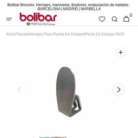
Bolibar Bronzes. Herrajes, manivelas, tiradores, restauración de metales ·
DIRECTAMENTE
BARCELONA | MADRID | MARBELLA
0
AL CONTENIDO
0
CESTA
ARTÍCUL
Inicio
/
Tienda
/
Herrajes Para Puerta De Entrada
/
Pedal De Empuje INOX
Abrir
elemento
multimedia
destacado
en
vista
de
galería