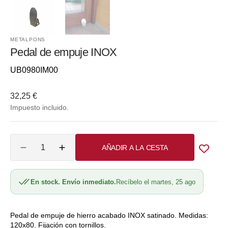
METALPONS
Pedal de empuje INOX
Referencia::
UB0980IM00
Precio
32,25 €
habitual
Impuesto incluido.
Cantidad
AÑADIR A LA CESTA
Reducir
Aumentar
cantidad
cantidad
para
para
En stock. Envío inmediato.
Recíbelo el martes, 25 ago
Pedal
Pedal
de
de
empuje
empuje
INOX
INOX
Pedal de empuje de hierro acabado INOX satinado. Medidas:
120x80. Fijación con tornillos.