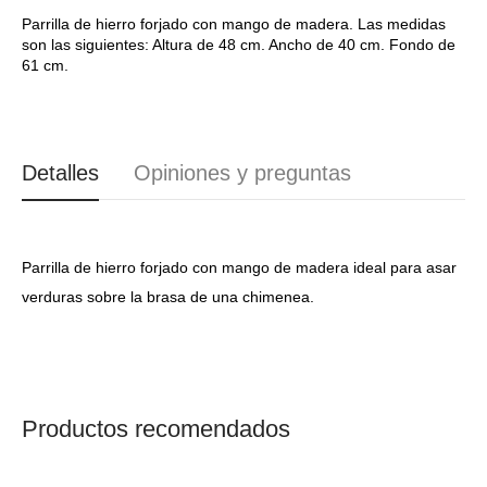
mango
mango
de
de
Parrilla de hierro forjado con mango de madera. Las medidas
son las siguientes: Altura de 48 cm. Ancho de 40 cm. Fondo de
madera
madera
61 cm.
Pey
Pey
5205
5205
XP5205HF00
XP5205HF00
Detalles
Opiniones y preguntas
Parrilla de hierro forjado con mango de madera ideal para asar
verduras sobre la brasa de una chimenea.
Productos recomendados