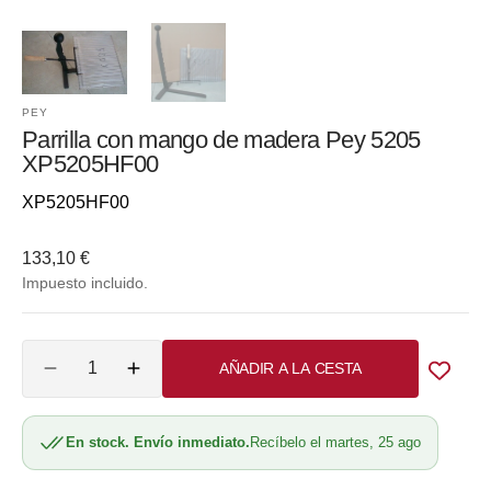
PEY
Parrilla con mango de madera Pey 5205
XP5205HF00
Referencia::
XP5205HF00
Precio
133,10 €
habitual
Impuesto incluido.
Cantidad
AÑADIR A LA CESTA
Reducir
Aumentar
cantidad
cantidad
para
para
En stock. Envío inmediato.
Recíbelo el martes, 25 ago
Parrilla
Parrilla
con
con