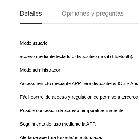
ACCESORIOS PARA
CORREDERAS
MUELLES
CHIMENEA Y
COMPLEMENTOS
CIERRAPUERTAS
Detalles
Opiniones y preguntas
BARBACOAS
PARA DECORACIÓN
BARRAS
OBJETOS DE
ANTIPÁNICOS
REGALO
CANDADOS
CAJAS FUERTES Y
Modo usuario:
BUZONES
acceso mediante teclado o dispositivo movil (Bluetooth).
Modo administrador:
Acceso remoto mediante APP para dispositivos IOS y Andr
Fácil control de acceso y regulación de permiso a terceros
Posible concesión de acceso temporal/permanente.
Seguimiento del uso mediante la APP.
Alerta de apertura forzada/no autorizada.