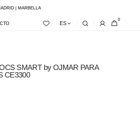
 | MADRID | MARBELLA
0
0
CESTA
CTO
ES
ARTÍCULOS
OCS SMART by OJMAR PARA
S CE3300
Abrir
elemento
multimedia
3
en
vista
de
galería