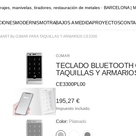
rrajes, manivelas, tiradores, restauración de metales · BARCELONA
IONES
MODERNISMO
TRABAJOS A MEDIDA
PROYECTOS
CONTA
ART By OJMAR PARA TAQUILLAS Y ARMARIOS CE3300
Manubrios
Manillones
OJMAR
TECLADO BLUETOOTH 
Pomos y tiradores para
TAQUILLAS Y ARMARIO
muebles
Referencia::
CE3300PL00
Elementos decorativos
Precio
195,27 €
Gaudí
Abrir
elemento
habitual
Impuesto incluido.
multimedia
1
en
Color:
Plateado
vista
de
galería