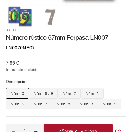
SABAT
Número rústico 67mm Ferpasa LN007
Referencia::
LN0070NE07
Precio
7,86 €
habitual
Impuesto incluido.
Descripción:
Núm. 0
Núm. 6 / 9
Núm. 2
Núm. 1
Variante
Variante
Variante
Variante
Núm. 5
Núm. 7
Núm. 8
Núm. 3
Núm. 4
agotada
agotada
agotada
agotada
Variante
Variante
Variante
Variante
Variante
o
o
o
o
agotada
agotada
agotada
agotada
agotada
no
no
no
no
o
o
o
o
o
Cantidad
disponible
disponible
disponible
disponible
AÑADIR A LA CESTA