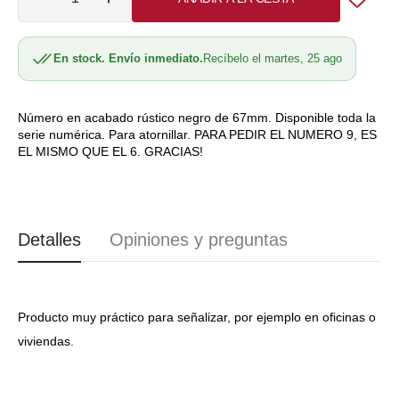
no
no
no
no
no
Reducir
Aumentar
cantidad
cantidad
disponible
disponible
disponible
disponible
disponible
para
para
En stock. Envío inmediato.
Recíbelo el martes, 25 ago
Número
Número
rústico
rústico
67mm
67mm
Ferpasa
Ferpasa
Número en acabado rústico negro de 67mm. Disponible toda la
serie numérica. Para atornillar. PARA PEDIR EL NUMERO 9, ES
LN007
LN007
EL MISMO QUE EL 6. GRACIAS!
Detalles
Opiniones y preguntas
Producto muy práctico para señalizar, por ejemplo en oficinas o
viviendas.