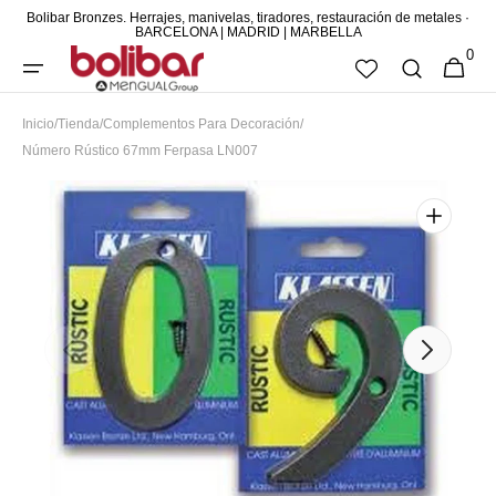
Bolibar Bronzes. Herrajes, manivelas, tiradores, restauración de metales ·
DIRECTAMENTE
BARCELONA | MADRID | MARBELLA
0
AL CONTENIDO
0
CESTA
ARTÍCUL
Inicio
/
Tienda
/
Complementos Para Decoración
/
Número Rústico 67mm Ferpasa LN007
Abrir
elemento
multimedia
destacado
en
vista
de
galería