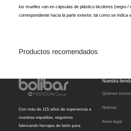
CANDADOS
los muelles van en cápsulas de plástico bicolores (negro / r
CAJAS FUERTES Y
correspondiente hacia la parte exterior, tal como se indica
BUZONES
Productos recomendados
Nuestra tiend
Quiénes somos
Noticias
Con más de 115 años de experiencia a
nuestras espaldas, seguimos
Aviso legal
fabricando herrajes de latón para