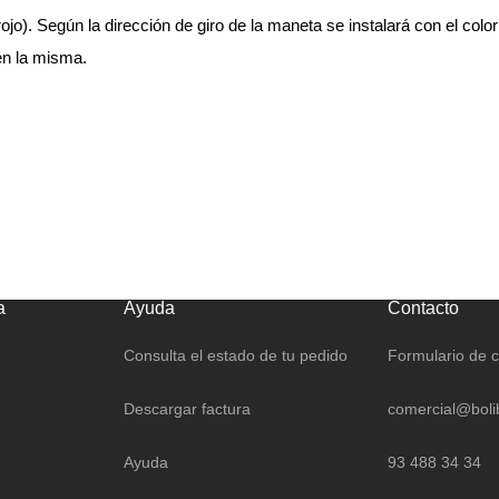
ojo). Según la dirección de giro de la maneta se instalará con el color
 en la misma.
a
Ayuda
Contacto
Consulta el estado de tu pedido
Formulario de 
Descargar factura
comercial@boli
Ayuda
93 488 34 34