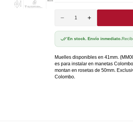
agotada
agotada
A
O
Cantidad
o
o
Reducir
Aumentar
no
no
cantidad
cantidad
O
para
para
disponible
disponible
CA
Muelle
Muelle
En stock. Envío inmediato.
Recíb
O
manetas
manetas
Colombo
Colombo
Muelles disponibles en 41mm. (MM0
MM005
MM005
A
AS
MM006
MM006
es para instalar en manetas Colomb
montan en rosetas de 50mm. Exclusi
A
Colombo.