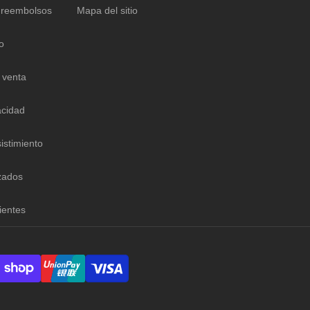
 reembolsos
Mapa del sitio
o
 venta
acidad
istimiento
zados
ientes