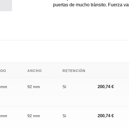
puertas de mucho tránsito. Fuerza var
A
O
O
CA
O
A
AS
RGO
ANCHO
RETENCIÓN
A
 mm
92 mm
Sí
200,74 €
 mm
92 mm
Sí
200,74 €