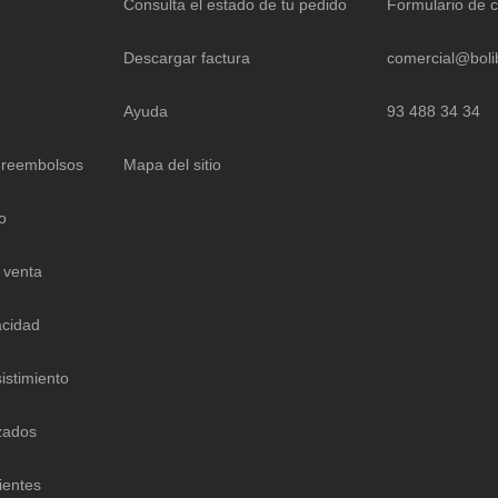
Consulta el estado de tu pedido
Formulario de 
Descargar factura
comercial@boli
Ayuda
93 488 34 34
 reembolsos
Mapa del sitio
o
 venta
acidad
istimiento
zados
ientes