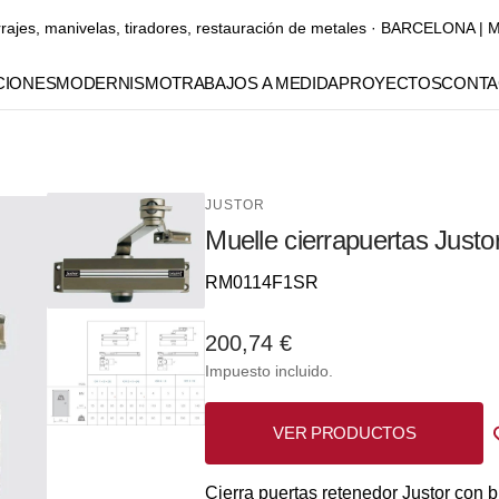
rrajes, manivelas, tiradores, restauración de metales · BARCELONA
IONES
MODERNISMO
TRABAJOS A MEDIDA
PROYECTOS
CONTA
Manubrios
Manillones
JUSTOR
Muelle cierrapuertas Just
Pomos y tiradores para
muebles
Referencia::
RM0114F1SR
Elementos decorativos
Precio
200,74 €
Gaudí
habitual
Impuesto incluido.
Abrir
elemento
multimedia
2
VER PRODUCTOS
S
Y
S
O
N
SA
en
S
vista
de
A
O
A
Cierra puertas retenedor Justor con 
galería