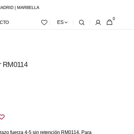
 | MADRID | MARBELLA
0
0
CESTA
CTO
ES
ARTÍCULOS
or RM0114
brazo fuerza 4-5 sin retención RM0114. Para