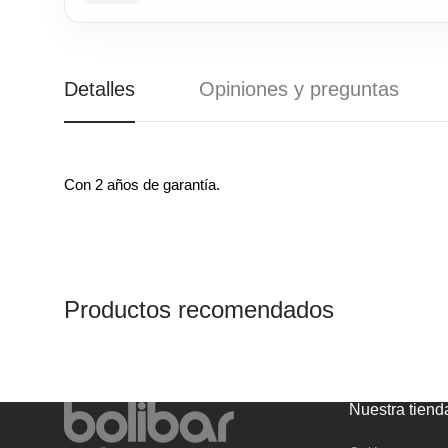
ANTIPÁNICOS
REGALO
CANDADOS
CAJAS FUERTES Y
BUZONES
Detalles
Opiniones y preguntas
Con 2 años de garantía.
Productos recomendados
Nuestra tiend