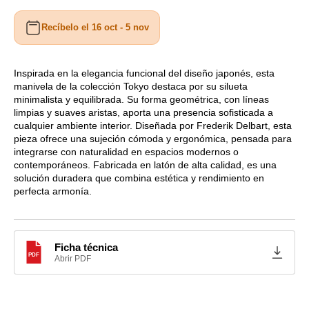
cantidad
cantidad
para
para
Recíbelo el 16 oct - 5 nov
Manivelas
Manivelas
Tokyo
Tokyo
Quincalux
Quincalux
en
en
Inspirada en la elegancia funcional del diseño japonés, esta
manivela de la colección Tokyo destaca por su silueta
T
T
minimalista y equilibrada. Su forma geométrica, con líneas
MM1406
MM1406
limpias y suaves aristas, aporta una presencia sofisticada a
cualquier ambiente interior. Diseñada por Frederik Delbart, esta
pieza ofrece una sujeción cómoda y ergonómica, pensada para
integrarse con naturalidad en espacios modernos o
contemporáneos. Fabricada en latón de alta calidad, es una
solución duradera que combina estética y rendimiento en
perfecta armonía.
Ficha técnica
PDF
Abrir PDF