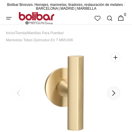
Bolibar Bronzes. Herrajes, manivelas, tiradores, restauración de metales ·
DIRECTAMENTE
BARCELONA | MADRID | MARBELLA
0
AL CONTENIDO
0
CESTA
ARTÍCUL
Inicio
/
Tienda
/
Manillas Para Puertas
/
Manivelas Tokyo Quincalux En T MM1406
Abrir
elemento
multimedia
destacado
en
vista
de
galería