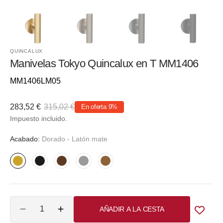
QUINCALUX
Manivelas Tokyo Quincalux en T MM1406
Referencia::
MM1406LM05
283,52 €
315,02 €
En oferta
9%
Precio
Precio
Impuesto incluido.
de
habitual
venta
Acabado:
Dorado - Latón mate
Dorado
Negro
Bronce
Plateado
Bronce
-
-
oscuro
-
-
Latón
Mate
Níquel
Mate
Cantidad
mate
texturizado
satinado
AÑADIR A LA CESTA
Reducir
Aumentar