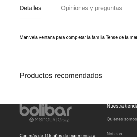
REGALO
CANDADOS
Detalles
Opiniones y preguntas
CAJAS FUERTES Y
BUZONES
Manivela ventana para completar la familia Tense de la ma
Productos recomendados
Nuestra tiend
Quiénes somos
Noticias
Con más de 115 años de experiencia a