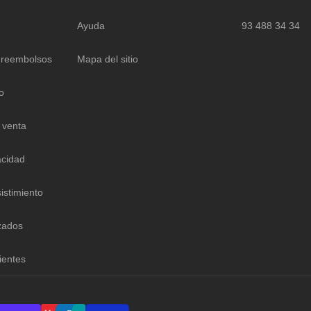
Ayuda
93 488 34 34
 reembolsos
Mapa del sitio
o
 venta
acidad
istimiento
zados
ientes