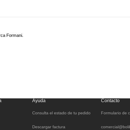
rca Formani.
a
Ayuda
Contacto
Consulta el estado de tu pedido
Formulario de 
Descargar factura
comercial@boli