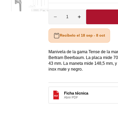
-
A
O
Cantidad
Inox
Reducir
Aumentar
mate
cantidad
cantidad
O
para
para
CA
Manivela
Manivela
Recíbelo el 18 sep - 8 oct
ventana
ventana
O
Formani
Formani
Manivela de la gama Tense de la ma
Tense
Tense
A
MV2800
MV2800
Bertram Beerbaum. La placa mide 70x
AS
43 mm. La maneta mide 148,5 mm, y
A
inox mate y negro.
Ficha técnica
PDF
Abrir PDF