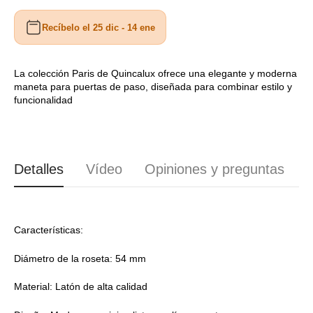
cantidad
cantidad
para
para
Recíbelo el 25 dic - 14 ene
Manivela
Manivela
Quincalux
Quincalux
modelo
modelo
Paris
Paris
La colección Paris de Quincalux ofrece una elegante y moderna
maneta para puertas de paso, diseñada para combinar estilo y
MM0400
MM0400
funcionalidad
Detalles
Vídeo
Opiniones y preguntas
Características:
Diámetro de la roseta: 54 mm
Material: Latón de alta calidad