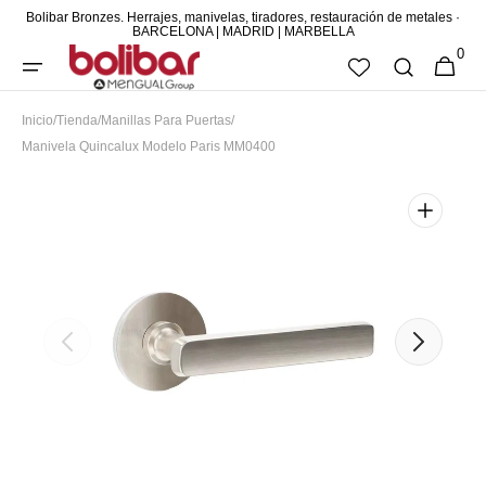
Bolibar Bronzes. Herrajes, manivelas, tiradores, restauración de metales ·
DIRECTAMENTE
BARCELONA | MADRID | MARBELLA
0
AL CONTENIDO
0
CESTA
ARTÍCUL
Inicio
/
Tienda
/
Manillas Para Puertas
/
Manivela Quincalux Modelo Paris MM0400
Abrir
elemento
multimedia
destacado
en
vista
de
galería