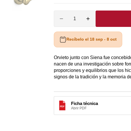
-
-
-
-
-
A
O
Cantidad
Cromo
PVD
PVD
Cromado
PVD
Reducir
Aumentar
lucido
mate
mate
mate
brillo
cantidad
cantidad
O
para
para
CA
Manivela
Manivela
Recíbelo el 18 sep - 8 oct
ORVIETO
ORVIETO
O
de
de
Orvieto junto con Siena fue concebi
Olivari
Olivari
A
MM2170
MM2170
nacen de una investigación sobre form
AS
proporciones y equilibrios que los 
A
signos de la tradición y la memoria d
Ficha técnica
PDF
Abrir PDF