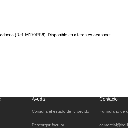
 redonda (Ref. M170RB8). Disponible en diferentes acabados.
a
Ayuda
Contacto
Consulta el estado de tu pedido
Formulario de 
Descargar factura
comercial@boli