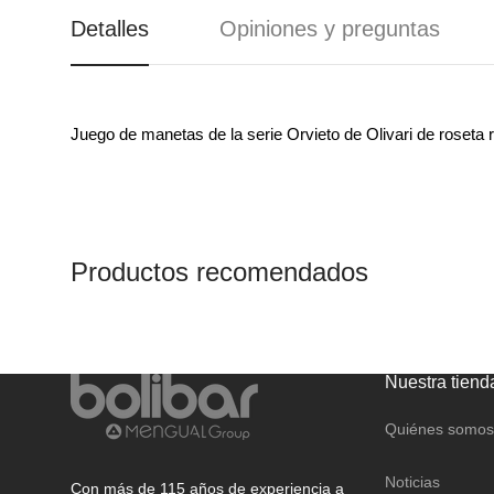
REGALO
CANDADOS
Detalles
Opiniones y preguntas
CAJAS FUERTES Y
BUZONES
Juego de manetas de la serie Orvieto de Olivari de roseta
Productos recomendados
Nuestra tiend
Quiénes somos
Noticias
Con más de 115 años de experiencia a