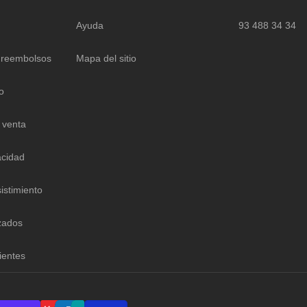
Ayuda
93 488 34 34
 reembolsos
Mapa del sitio
o
 venta
acidad
istimiento
zados
ientes