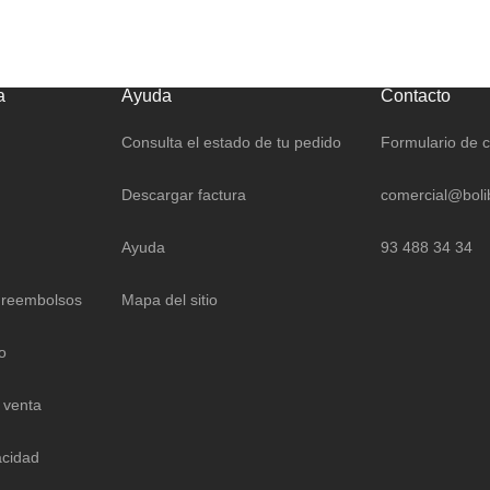
a
Ayuda
Contacto
Consulta el estado de tu pedido
Formulario de 
Descargar factura
comercial@boli
Ayuda
93 488 34 34
 reembolsos
Mapa del sitio
o
 venta
acidad