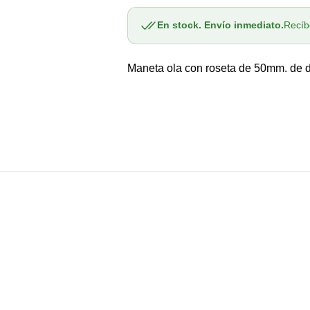
O
para
para
Manivela
Manivela
En stock. Envío inmediato.
Recíb
Ola
Ola
O
aluminio
aluminio
CA
Maneta ola con roseta de 50mm. de d
MM2022AL05
MM2022AL05
O
A
AS
A
.