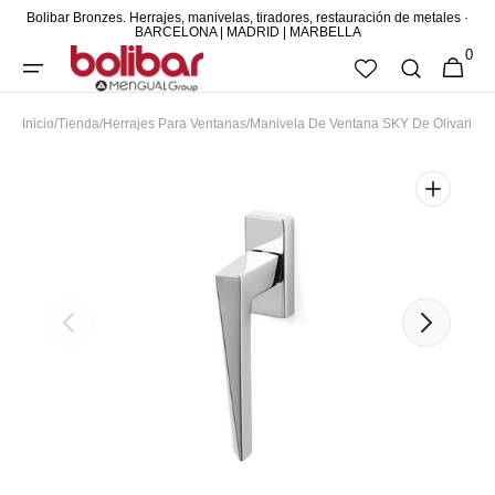
Bolibar Bronzes. Herrajes, manivelas, tiradores, restauración de metales ·
DIRECTAMENTE
BARCELONA | MADRID | MARBELLA
0
AL CONTENIDO
0
CESTA
ARTÍCUL
Inicio
/
Tienda
/
Herrajes Para Ventanas
/
Manivela De Ventana SKY De Olivari
Abrir
elemento
multimedia
destacado
en
vista
de
galería