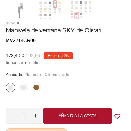
OLIVARI
Manivela de ventana SKY de Olivari
Referencia::
MV2214CR00
173,40 €
192,66 €
En oferta
9%
Precio
Precio
Impuesto incluido.
de
habitual
venta
Acabado:
Plateado - Cromo lucido
Plateado
Plateado
Bronce
-
-
-
Cromo
Cromado
PVD
Cantidad
lucido
mate
mate
AÑADIR A LA CESTA
Reducir
Aumentar
cantidad
cantidad
para
para