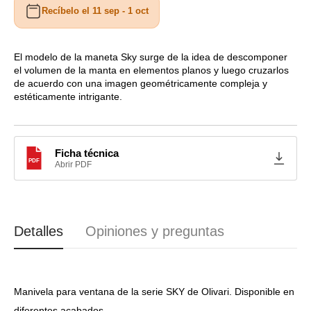
Recíbelo el 11 sep - 1 oct
Manivela
Manivela
de
de
ventana
ventana
SKY
SKY
El modelo de la maneta Sky surge de la idea de descomponer
el volumen de la manta en elementos planos y luego cruzarlos
de
de
de acuerdo con una imagen geométricamente compleja y
Olivari
Olivari
estéticamente intrigante.
Ficha técnica
PDF
Abrir PDF
Detalles
Opiniones y preguntas
Manivela para ventana de la serie SKY de Olivari. Disponible en
diferentes acabados.