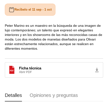
cantidad
cantidad
para
para
Recíbelo el 11 sep - 1 oct
Manivela
Manivela
de
de
ventana
ventana
BLADE
BLADE
Peter Marino es un maestro en la búsqueda de una imagen de
lujo contemporáneo; un talento que expresó en elegantes
de
de
interiores y en los showrooms de las más reconocidas casas de
Olivari
Olivari
moda. Los dos modelos de manetas diseñados para Olivari
están estrechamente relacionados, aunque se realicen en
diferentes momentos.
Ficha técnica
PDF
Abrir PDF
Detalles
Opiniones y preguntas