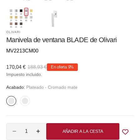
OLIVARI
Manivela de ventana BLADE de Olivari
Referencia::
MV2213CM00
170,04 €
188,93 €
En oferta
9%
Precio
Precio
Impuesto incluido.
de
habitual
venta
Acabado:
Plateado - Cromado mate
Plateado
Plateado
-
-
Cromado
Cromo
Cantidad
mate
lucido
AÑADIR A LA CESTA
Reducir
Aumentar