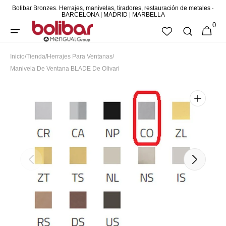
Bolibar Bronzes. Herrajes, manivelas, tiradores, restauración de metales ·
DIRECTAMENTE
BARCELONA | MADRID | MARBELLA
0
AL CONTENIDO
0
CESTA
ARTÍCUL
Inicio
/
Tienda
/
Herrajes Para Ventanas
/
Manivela De Ventana BLADE De Olivari
Abrir
elemento
multimedia
destacado
en
vista
de
galería