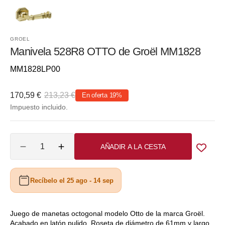
GROEL
Manivela 528R8 OTTO de Groël MM1828
Referencia::
MM1828LP00
170,59 €
213,23 €
En oferta
19%
Precio
Precio
Impuesto incluido.
de
habitual
venta
Cantidad
AÑADIR A LA CESTA
Reducir
Aumentar
cantidad
cantidad
para
para
Recíbelo el 25 ago - 14 sep
Manivela
Manivela
528R8
528R8
OTTO
OTTO
de
de
Juego de manetas octogonal modelo Otto de la marca Groël.
Acabado en latón pulido. Roseta de diámetro de 61mm y largo
Groël
Groël