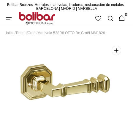
Bolibar Bronzes. Herrajes, manivelas, tiradores, restauración de metales ·
DIRECTAMENTE
BARCELONA | MADRID | MARBELLA
0
AL CONTENIDO
0
CESTA
ARTÍCUL
Inicio
/
Tienda
/
Groël
/
Manivela 528R8 OTTO De Groël MM1828
Abrir
elemento
multimedia
destacado
en
vista
de
galería