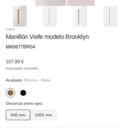
VIEFE
Manillón Viefe modelo Brooklyn
Referencia::
MA0677BR04
Precio
107,90 €
habitual
Impuesto incluido.
Acabado:
Bronce - Mate
Bronce
Negro
Distancia entre ejes:
-
-
Mate
Cañon
448 mm
1056 mm
Variante
Variante
fusil
agotada
agotada