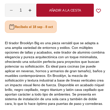
o
o
Cantidad
AÑADIR A LA CESTA
no
no
Reducir
Aumentar
cantidad
cantidad
disponible
disponible
para
para
Recíbelo el 18 sep - 8 oct
Manillón
Manillón
Viefe
Viefe
modelo
modelo
Brooklyn
Brooklyn
El tirador Brooklyn Big es una pieza versátil que se adapta a
una amplia variedad de entornos y estilos. Con múltiples
opciones de tallas y acabados, este tirador de aluminio combina
elegancia y pureza arquitectónica con un toque minimalista,
ofreciendo una solución perfecta para proyectos que buscan
potenciar su sofisticación. Es ideal para cocinas (se puede
aplicar en neveras, hornos y armarios de gran tamaño), baños y
muebles contemporáneos. En Brooklyn, la mezcla de
sofisticación y textura industrial a base de líneas verticales crea
un impacto visual lleno de fuerza. Disponible en acabado níquel
brillo, negro cepillado, negro titanium y latón cava cepillado que
aportan carácter a todo tipo de ambientes. Se presenta en
sistema de instalación de una sola cara y también de doble
cara, lo que lo hace óptimo para puertas de paso y correderas.