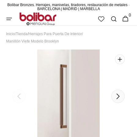
Bolibar Bronzes. Herrajes, manivelas, tiradores, restauración de metales ·
DIRECTAMENTE
BARCELONA | MADRID | MARBELLA
0
AL CONTENIDO
0
CESTA
ARTÍCUL
Inicio
/
Tienda
/
Herrajes Para Puerta De Interior
/
Manillón Viefe Modelo Brooklyn
Abrir
elemento
multimedia
destacado
en
vista
de
galería