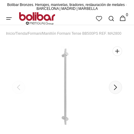
Bolibar Bronzes. Herrajes, manivelas, tiradores, restauración de metales ·
DIRECTAMENTE
BARCELONA | MADRID | MARBELLA
0
AL CONTENIDO
0
CESTA
ARTÍCUL
Inicio
/
Tienda
/
Formani
/
Manillón Formani Tense BB500PS REF. MA2800
Abrir
elemento
multimedia
destacado
en
vista
de
galería