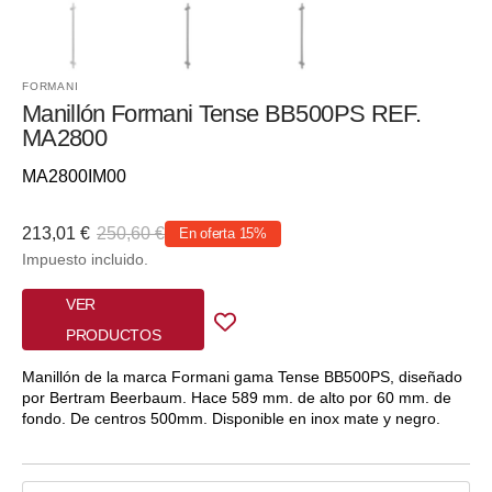
FORMANI
Manillón Formani Tense BB500PS REF.
MA2800
Referencia::
MA2800IM00
213,01 €
250,60 €
En oferta
15%
Precio
Precio
Impuesto incluido.
de
habitual
venta
VER
PRODUCTOS
Manillón de la marca Formani gama Tense BB500PS, diseñado
por Bertram Beerbaum. Hace 589 mm. de alto por 60 mm. de
fondo. De centros 500mm. Disponible en inox mate y negro.