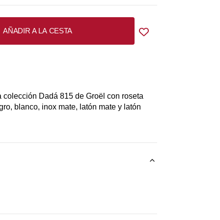
AÑADIR A LA CESTA
a colección Dadá 815 de Groël con roseta
o, blanco, inox mate, latón mate y latón