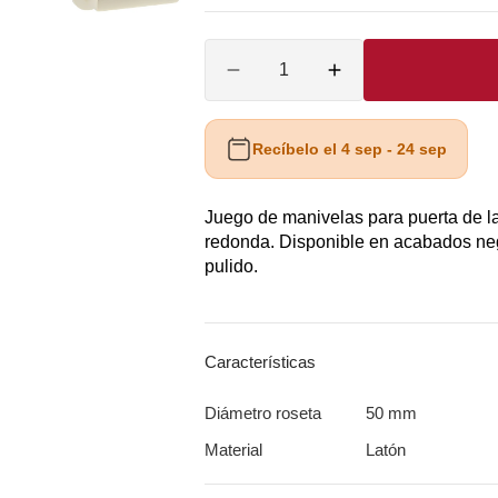
A
O
A
-
-
-
Cantidad
PVD
Latón
Latón
A
Reducir
Aumentar
O
inox
pulido
satinado
cantidad
cantidad
para
para
mate
power
power
Manilla
Manilla
Recíbelo el 4 sep - 24 sep
O
coat
coat
815
815
CA
R8
R8
O
Juego de manivelas para puerta de l
DADÁ
DADÁ
de
de
redonda. Disponible en acabados negr
A
Groël
Groël
pulido.
AS
MM2815
MM2815
A
Características
Diámetro roseta
50 mm
Material
Latón