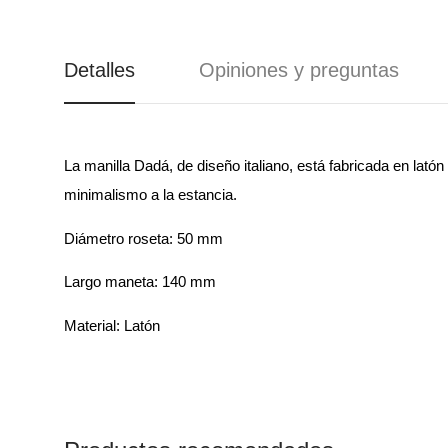
BARRAS
OBJETOS DE
ANTIPÁNICOS
REGALO
CANDADOS
Detalles
Opiniones y preguntas
CAJAS FUERTES Y
BUZONES
La manilla Dadá, de diseño italiano, está fabricada en latón
minimalismo a la estancia.
Diámetro roseta: 50 mm
Largo maneta: 140 mm
Material: Latón