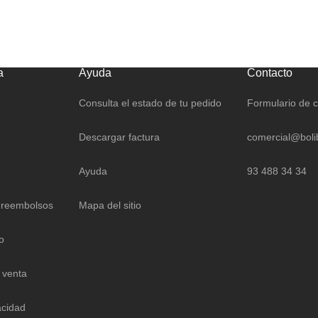
a
Ayuda
Contacto
Consulta el estado de tu pedido
Formulario de 
Descargar factura
comercial@boli
Ayuda
93 488 34 34
 reembolsos
Mapa del sitio
o
 venta
acidad