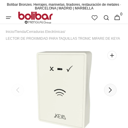
Bolibar Bronzes. Herrajes, manivelas, tiradores, restauración de metales ·
DIRECTAMENTE
BARCELONA | MADRID | MARBELLA
0
AL CONTENIDO
0
CESTA
ARTÍCUL
Inicio
/
Tienda
/
Cerraduras Electrónicas
/
LECTOR DE PROXIMIDAD PARA TAQUILLAS TRONIC MIFARE DE KEYA
Abrir
elemento
multimedia
destacado
en
vista
de
galería