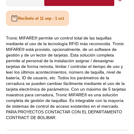
Reducir
Aumentar
cantidad
cantidad
para
para
Recíbelo el 11 sep - 1 oct
LECTOR
LECTOR
DE
DE
PROXIMIDAD
PROXIMIDAD
PARA
PARA
Tronic MIFARE® permite un control total de las taquillas
mediante el uso de la tecnología RFID más reconocida. Tronic
TAQUILLAS
TAQUILLAS
MIFARE® está provisto, opcionalmente, de un software de
TRONIC
TRONIC
gestión y de un lector de tarjetas. Esta solución completa
MIFARE
MIFARE
permite al personal de la instalación asignar / desasignar
DE
DE
tarjetas de forma remota, limitar / controlar el tiempo de uso y
KEYA
KEYA
leer los últimos acontecimientos, número de taquilla, nivel de
batería, ID de usuario, etc. Todos los parámetros de la
cerradura se pueden cambiar fácilmente mediante el uso de la
tarjeta electrónica de parámetros. Con un máximo de 5 tarjetas
maestros para cerradura, Tronic MIFARE® es una solución
completa de gestión de taquillas. Es integrable con la mayoría
de sistemas de control de acceso existentes en el mercado.
PARA PROYECTOS CONTACTAR CON EL DEPARTAMENTO
CONTRACT DE BOLIBAR.