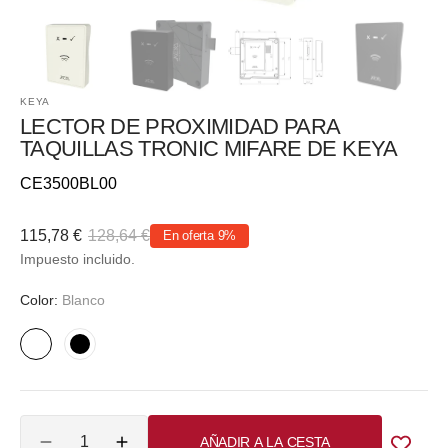
KEYA
LECTOR DE PROXIMIDAD PARA
TAQUILLAS TRONIC MIFARE DE KEYA
Referencia::
CE3500BL00
115,78 €
128,64 €
En oferta
9%
Precio
Precio
Impuesto incluido.
de
habitual
venta
Color:
Blanco
Blanco
Negro
Cantidad
AÑADIR A LA CESTA