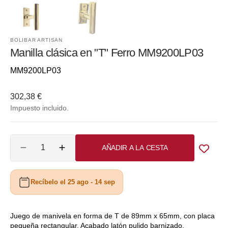
BOLIBAR ARTISAN
Manilla clásica en "T" Ferro MM9200LP03
Referencia::
MM9200LP03
Precio
302,38 €
habitual
Impuesto incluido.
Cantidad
AÑADIR A LA CESTA
Reducir
Aumentar
cantidad
cantidad
para
para
Recíbelo el 25 ago - 14 sep
Manilla
Manilla
clásica
clásica
en
en
&quot;T&quot;
&quot;T&quot;
Juego de manivela en forma de T de 89mm x 65mm, con placa
pequeña rectangular. Acabado latón pulido barnizado.
Ferro
Ferro