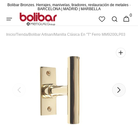
Bolibar Bronzes. Herrajes, manivelas, tiradores, restauración de metales ·
DIRECTAMENTE
BARCELONA | MADRID | MARBELLA
0
AL CONTENIDO
0
CESTA
ARTÍCUL
Inicio
/
Tienda
/
Bolibar Artisan
/
Manilla Clásica En "T" Ferro MM9200LP03
Abrir
elemento
multimedia
destacado
en
vista
de
galería