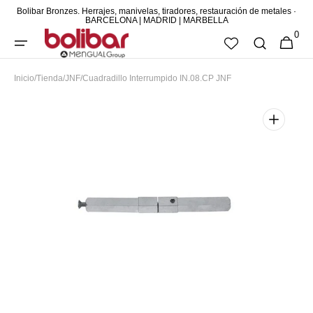
Bolibar Bronzes. Herrajes, manivelas, tiradores, restauración de metales ·
DIRECTAMENTE
BARCELONA | MADRID | MARBELLA
0
AL CONTENIDO
0
CESTA
ARTÍCUL
Inicio
/
Tienda
/
JNF
/
Cuadradillo Interrumpido IN.08.CP JNF
Abrir
elemento
multimedia
destacado
en
vista
de
galería