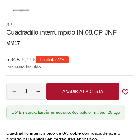
JNF
Cuadradillo interrumpido IN.08.CP JNF
Referencia::
MM17
6,84 €
8,77 €
En oferta
22%
Precio
Precio
Impuesto incluido.
de
habitual
venta
Cantidad
AÑADIR A LA CESTA
Reducir
Aumentar
cantidad
cantidad
para
para
En stock. Envío inmediato.
Recíbelo el martes, 25 ago
Cuadradillo
Cuadradillo
interrumpido
interrumpido
IN.08.CP
IN.08.CP
JNF
JNF
Cuadradillo interrumpido de 8/9 doble con rosca de acero
zincado para aplicar en cerraduras antipánico.