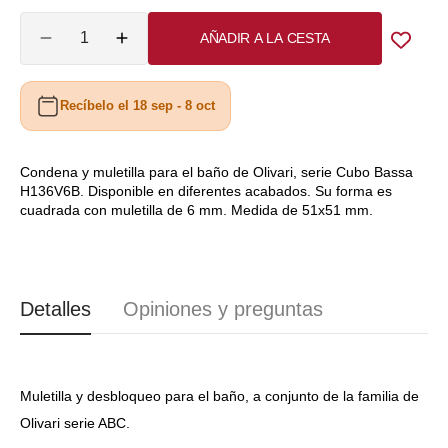
PVD
brillo
mate
Cantidad
níquel
AÑADIR A LA CESTA
Reducir
Aumentar
mate
cantidad
cantidad
para
para
Recíbelo el 18 sep - 8 oct
Condena
Condena
H136V6B
H136V6B
Olivari
Olivari
Cubo
Cubo
Condena y muletilla para el baño de Olivari, serie Cubo Bassa
H136V6B. Disponible en diferentes acabados. Su forma es
Bassa
Bassa
cuadrada con muletilla de 6 mm. Medida de 51x51 mm.
PM2136/51
PM2136/51
Detalles
Opiniones y preguntas
Muletilla y desbloqueo para el baño, a conjunto de la familia de
Olivari serie ABC.