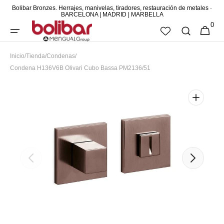
Bolibar Bronzes. Herrajes, manivelas, tiradores, restauración de metales ·
DIRECTAMENTE
BARCELONA | MADRID | MARBELLA
0
AL CONTENIDO
0
CESTA
ARTÍCUL
Inicio
/
Tienda
/
Condenas
/
Condena H136V6B Olivari Cubo Bassa PM2136/51
Abrir
elemento
multimedia
destacado
en
vista
de
galería