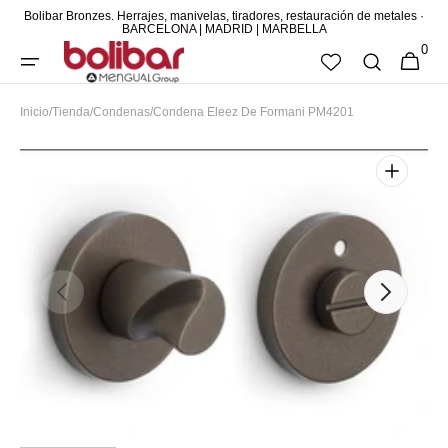
Bolibar Bronzes. Herrajes, manivelas, tiradores, restauración de metales ·
DIRECTAMENTE
BARCELONA | MADRID | MARBELLA
0
AL CONTENIDO
0
CESTA
ARTÍCUL
Inicio
/
Tienda
/
Condenas
/
Condena Eleez De Formani PM4201
Abrir
elemento
multimedia
destacado
en
vista
de
galería