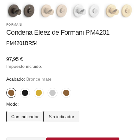
FORMANI
Condena Eleez de Formani PM4201
Referencia::
PM4201BR54
Precio
97,95 €
habitual
Impuesto incluido.
Acabado:
Bronce mate
Bronce
Negro
Dorado
Plateado
Bronce
Modo:
mate
-
-
-
-
PVD
PVD
Inox
PVD
Con indicador
Sin indicador
Variante
Variante
mate
mate
mate
claro
agotada
agotada
o
o