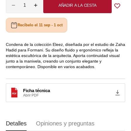
Cantidad
AÑADIR A LA CESTA
no
no
Reducir
Aumentar
cantidad
cantidad
disponible
disponible
para
para
Recíbelo el 11 sep - 1 oct
Condena
Condena
Eleez
Eleez
de
de
Formani
Formani
Condena de la colección Eleez, diseñada por el estudio de Zaha
Hadid para Formani. Su diseño fluido y ergonómico refleja la
PM4201
PM4201
estética escultórica de la arquitecta. Aporta continuidad visual
junto a la manivela, creando un conjunto elegante y
contemporáneo. Disponible en varios acabados.
Ficha técnica
PDF
Abrir PDF
Detalles
Opiniones y preguntas