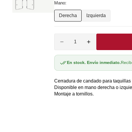
Mano:
-
A
O
Cromo
Derecha
Izquierda
Variante
Variante
brillo
agotada
agotada
O
CA
Cantidad
o
o
Reducir
Aumentar
O
no
no
cantidad
cantidad
para
para
disponible
disponible
A
Cerradura
Cerradura
En stock. Envío inmediato.
Recíb
AS
taquilla
taquilla
A
candado
candado
Cerradura de candado para taquillas
39
39
Ojmar
Ojmar
Disponible en mano derecha o izquie
CM0039
CM0039
Montaje a tornillos.