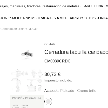
rrajes, manivelas, tiradores, restauración de metales · BARCELONA
IONES
MODERNISMO
TRABAJOS A MEDIDA
PROYECTOS
CONTA
la Candado 39 Ojmar CM0039
Manubrios
Manillones
OJMAR
Cerradura taquilla canda
Pomos y tiradores para
muebles
Referencia::
CM0039CRDC
Elementos decorativos
Precio
30,72 €
Gaudí
habitual
Impuesto incluido.
Abrir
elemento
multimedia
Acabado:
Plateado - Cromo brillo
S
Y
S
O
N
SA
2
S
en
vista
A
O
A
de
Plateado
galería