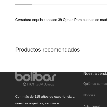
REGALO
CANDADOS
CAJAS FUERTES Y
BUZONES
Cerradura taquilla candado 39 Ojmar. Para puertas de mad
Productos recomendados
Nuestra tiend
Quiénes somos
Noticias
Con más de 115 años de experiencia a
nuestras espaldas, seguimos
Aviso legal