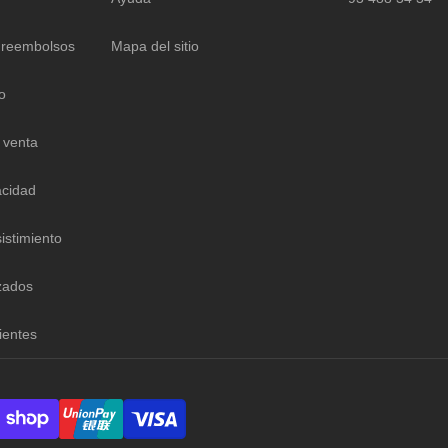
 reembolsos
Mapa del sitio
o
 venta
acidad
istimiento
zados
ientes