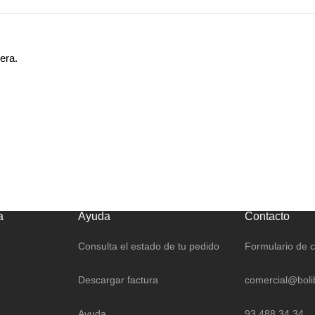
era.
a
Ayuda
Contacto
Consulta el estado de tu pedido
Formulario de 
Descargar factura
comercial@boli
Ayuda
93 488 34 34