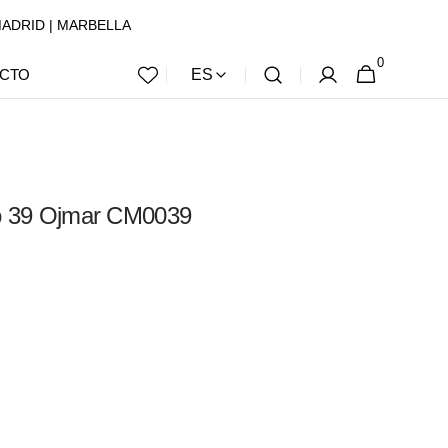
 | MADRID | MARBELLA
0
0
CESTA
CTO
ES
ARTÍCULOS
do 39 Ojmar CM0039
Abrir
elemento
multimedia
3
en
vista
de
galería