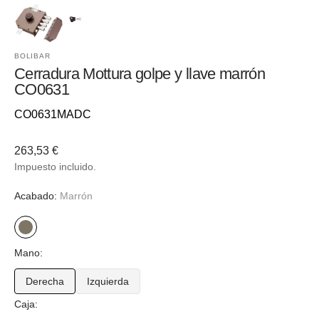
BOLIBAR
Cerradura Mottura golpe y llave marrón
CO0631
Referencia::
CO0631MADC
Precio
263,53 €
habitual
Impuesto incluido.
Acabado:
Marrón
Marrón
Mano:
Derecha
Izquierda
Variante
Variante
Caja:
agotada
agotada