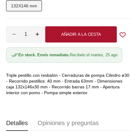
o
o
132X146 mm
Variante
no
no
agotada
disponible
disponible
o
Cantidad
AÑADIR A LA CESTA
no
Reducir
Aumentar
cantidad
cantidad
disponible
para
para
En stock. Envío inmediato.
Recíbelo el martes, 25 ago
Cerradura
Cerradura
Mottura
Mottura
golpe
golpe
y
y
Triple pestillo con resbalón - Cerraduras de pompa Cilindro ø30
- Recorrido pestillos: 40 mm - Entrada 63mm - Dimensiones
llave
llave
caja 132x146x30 mm - Recorrido barras 17 mm - Apertura
marrón
marrón
interior con pomo - Pompa simple exterior
CO0631
CO0631
Detalles
Opiniones y preguntas