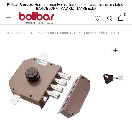
Bolibar Bronzes. Herrajes, manivelas, tiradores, restauración de metales ·
DIRECTAMENTE
BARCELONA | MADRID | MARBELLA
0
AL CONTENIDO
0
CESTA
ARTÍCUL
Inicio
/
Tienda
/
Bolibar
/
Cerradura Mottura Golpe Y Llave Marrón CO0631
Abrir
elemento
multimedia
1
en
vista
de
galería