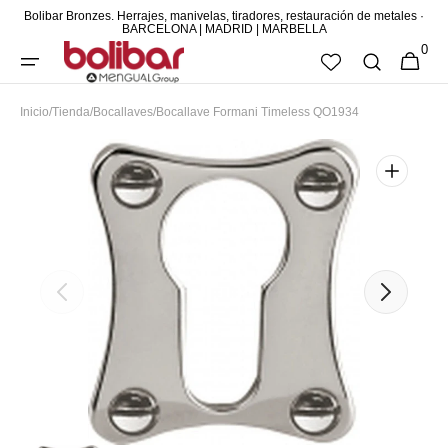
Bolibar Bronzes. Herrajes, manivelas, tiradores, restauración de metales ·
DIRECTAMENTE
BARCELONA | MADRID | MARBELLA
0
AL CONTENIDO
0
CESTA
ARTÍCUL
Inicio
/
Tienda
/
Bocallaves
/
Bocallave Formani Timeless QO1934
Abrir
elemento
multimedia
1
en
vista
de
galería