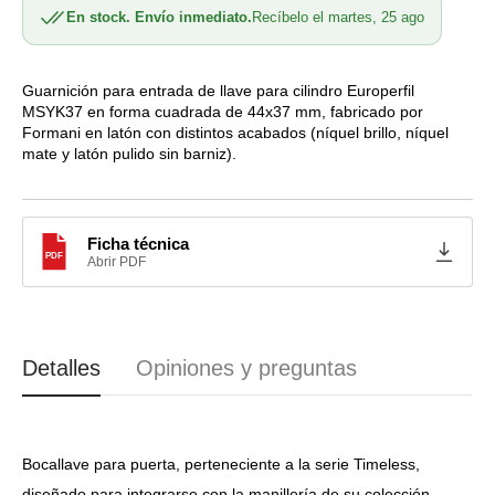
En stock. Envío inmediato.
Recíbelo el martes, 25 ago
Bocallave
Bocallave
Formani
Formani
Timeless
Timeless
QO1934
QO1934
Guarnición para entrada de llave para cilindro Europerfil
MSYK37 en forma cuadrada de 44x37 mm, fabricado por
Formani en latón con distintos acabados (níquel brillo, níquel
mate y latón pulido sin barniz).
Ficha técnica
PDF
Abrir PDF
Detalles
Opiniones y preguntas
Bocallave para puerta, perteneciente a la serie Timeless,
diseñado para integrarse con la manillería de su colección.