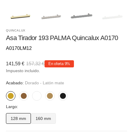
QUINCALUX
Asa Tirador 193 PALMA Quincalux A0170
Referencia::
A0170LM12
141,59 €
157,32 €
En oferta
9%
Precio
Precio
Impuesto incluido.
de
habitual
venta
Acabado:
Dorado - Latón mate
Dorado
Bronce
Blanco
Dorado
Negro
Largo:
-
-
-
-
Latón
Mate
Latón
Mate
128 mm
160 mm
Variante
Variante
mate
antiguo
agotada
agotada