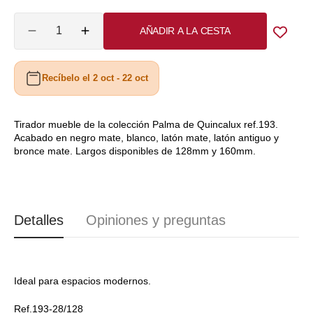
o
o
Cantidad
AÑADIR A LA CESTA
no
no
Reducir
Aumentar
cantidad
cantidad
disponible
disponible
para
para
Recíbelo el 2 oct - 22 oct
Asa
Asa
Tirador
Tirador
193
193
PALMA
PALMA
Tirador mueble de la colección Palma de Quincalux ref.193.
Acabado en negro mate, blanco, latón mate, latón antiguo y
Quincalux
Quincalux
bronce mate. Largos disponibles de 128mm y 160mm.
A0170
A0170
Detalles
Opiniones y preguntas
Ideal para espacios modernos.
Ref.193-28/128