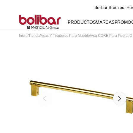
Bolibar Bronzes. He
DIRECTAMENTE
AL CONTENIDO
PRODUCTOS
MARCAS
PROMOC
Inicio
/
Tienda
/
Asas Y Tiradores Para Mueble
/
Asa CORE Para Puerta O
Abrir
elemento
multimedia
destacado
en
vista
de
galería