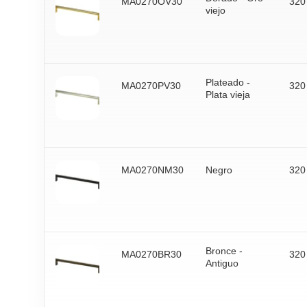
MUELLES
MA0270OV30
320
CHIMENEA Y
viejo
COMPLEMENTOS
CIERRAPUERTAS
BARBACOAS
PARA DECORACIÓN
BARRAS
OBJETOS DE
ANTIPÁNICOS
REGALO
CANDADOS
Plateado -
CAJAS FUERTES Y
MA0270PV30
320
Plata vieja
BUZONES
MA0270NM30
Negro
320
Bronce -
MA0270BR30
320
Antiguo