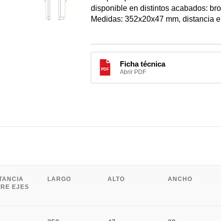
S
Y
S
O
N
SA
disponible en distintos acabados: bron
S
Medidas: 352x20x47 mm, distancia en
A
O
A
A
O
Ficha técnica
PDF
Abrir PDF
O
CA
O
A
AS
A
TANCIA
LARGO
ALTO
ANCHO
RE EJES