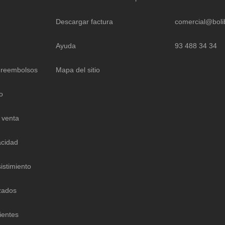
Descargar factura
comercial@boli
Ayuda
93 488 34 34
 reembolsos
Mapa del sitio
o
 venta
acidad
istimiento
zados
ientes