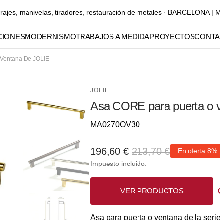
rrajes, manivelas, tiradores, restauración de metales · BARCELONA
IONES
MODERNISMO
TRABAJOS A MEDIDA
PROYECTOS
CONTA
 Ventana De JOLIE
Manubrios
Manillones
JOLIE
Asa CORE para puerta o 
Pomos y tiradores para
muebles
Referencia::
MA0270OV30
Elementos decorativos
196,60 €
213,70 €
En oferta
8%
Precio
Precio
Gaudí
Impuesto incluido.
Abrir
de
elemento
habitual
multimedia
1
venta
VER PRODUCTOS
en
vista
de
Asa para puerta o ventana de la seri
galería