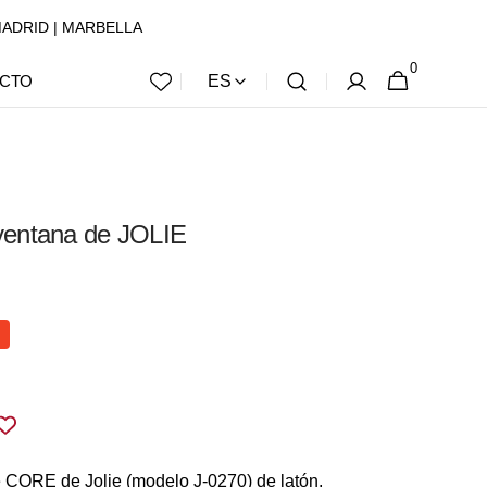
 | MADRID | MARBELLA
0
0
CESTA
CTO
ES
ARTÍCULOS
ventana de JOLIE
Abrir
elemento
multimedia
2
en
vista
de
e CORE de Jolie (modelo J-0270) de latón,
galería