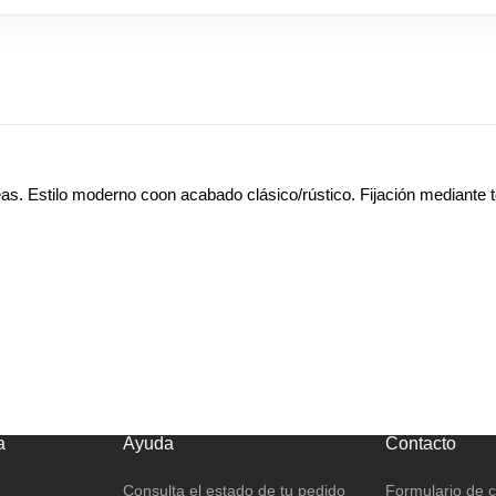
as. Estilo moderno coon acabado clásico/rústico. Fijación mediante to
a
Ayuda
Contacto
Consulta el estado de tu pedido
Formulario de 