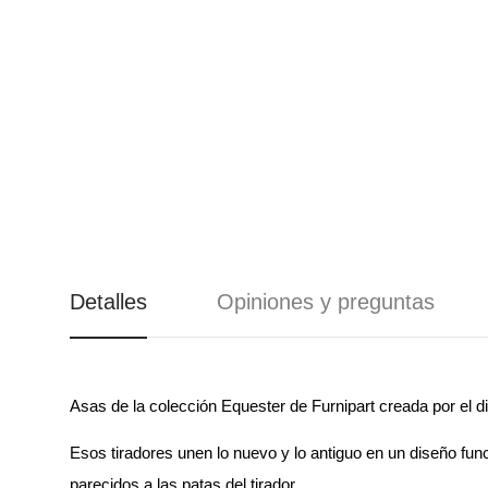
COMPLEMENTOS
CIERRAPUERTAS
BARBACOAS
PARA DECORACIÓN
BARRAS
OBJETOS DE
ANTIPÁNICOS
REGALO
CANDADOS
CAJAS FUERTES Y
BUZONES
Detalles
Opiniones y preguntas
Asas de la colección Equester de Furnipart creada por el
Esos tiradores unen lo nuevo y lo antiguo en un diseño fun
parecidos a las patas del tirador.