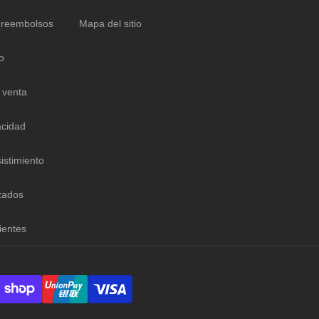
 reembolsos
Mapa del sitio
o
 venta
acidad
istimiento
zados
ientes