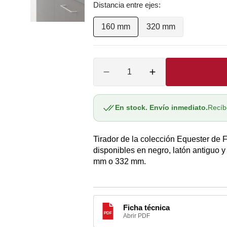
Distancia entre ejes:
S
-
-
A
O
A
Níquel
Latón
160 mm
320 mm
Variante
Variante
antiguo
A
agotada
agotada
O
Cantidad
o
o
Reducir
Aumentar
no
no
O
cantidad
cantidad
CA
para
para
disponible
disponible
Asa
Asa
En stock. Envío inmediato.
Recíb
O
552220
552220
EQUESTER
EQUESTER
A
Tirador de la colección Equester de
de
de
AS
Furnipart
Furnipart
disponibles en negro, latón antiguo y 
A
A5485
A5485
mm o 332 mm.
Ficha técnica
PDF
Abrir PDF