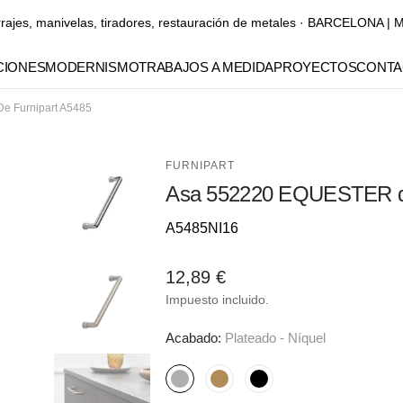
rrajes, manivelas, tiradores, restauración de metales · BARCELONA
IONES
MODERNISMO
TRABAJOS A MEDIDA
PROYECTOS
CONTA
 Furnipart A5485
Manubrios
Manillones
FURNIPART
Asa 552220 EQUESTER de
Pomos y tiradores para
muebles
Referencia::
A5485NI16
Elementos decorativos
Precio
12,89 €
Gaudí
habitual
Impuesto incluido.
Abrir
elemento
multimedia
Acabado:
Plateado - Níquel
1
en
vista
de
Plateado
Dorado
Negro
S
Y
S
O
N
SA
galería