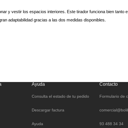
r y vestir los espacios interiores. Este tirador funciona bien tanto 
gran adaptabilidad gracias a las dos medidas disponibles.
a
Ayuda
Contacto
Consulta el estado de tu pedido
Formulario de 
Descargar factura
comercial@boli
Ayuda
93 488 34 34