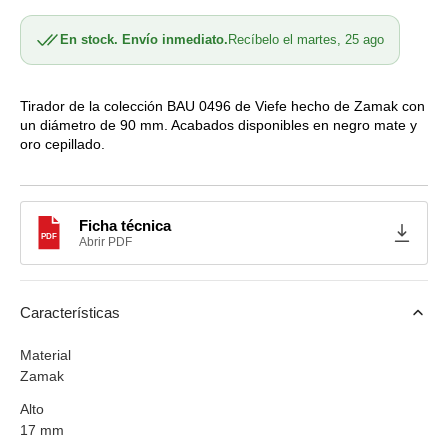
cantidad
cantidad
para
para
En stock. Envío inmediato.
Recíbelo el martes, 25 ago
Tirador
Tirador
0496
0496
BAU
BAU
de
de
Tirador de la colección BAU 0496 de Viefe hecho de Zamak con
un diámetro de 90 mm. Acabados disponibles en negro mate y
Viefe
Viefe
oro cepillado.
A1496
A1496
Ficha técnica
PDF
Abrir PDF
Características
Material
Zamak
Alto
17 mm