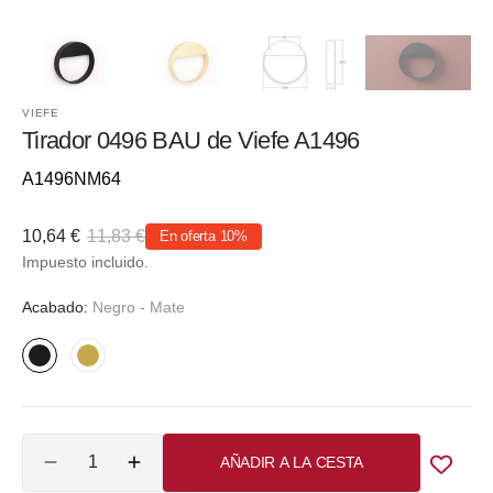
VIEFE
Tirador 0496 BAU de Viefe A1496
Referencia::
A1496NM64
10,64 €
11,83 €
En oferta
10%
Precio
Precio
Impuesto incluido.
de
habitual
venta
Acabado:
Negro - Mate
Negro
Dorado
-
-
Mate
Oro
Cantidad
cepillado
AÑADIR A LA CESTA
Reducir
Aumentar