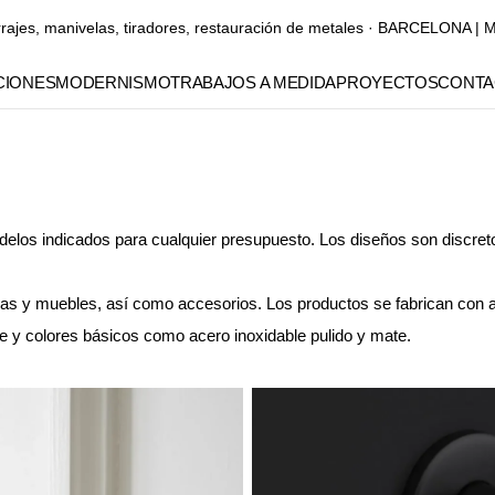
rrajes, manivelas, tiradores, restauración de metales · BARCELONA
IONES
MODERNISMO
TRABAJOS A MEDIDA
PROYECTOS
CONTA
Manubrios
Manillones
Pomos y tiradores para
los indicados para cualquier presupuesto. Los diseños son discretos
muebles
s y muebles, así como accesorios. Los productos se fabrican con a
Elementos decorativos
e y colores básicos como acero inoxidable pulido y mate.
Gaudí