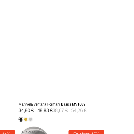
Manivela ventana Formani Basics MV1089
Precio
34,80 € - 48,83 €
Precio
38,67 € - 54,26 €
de
habitual
venta
Negro
Dorado
Plateado
Manivela
FORMANI
-
-
-
a
14%
En oferta
15%