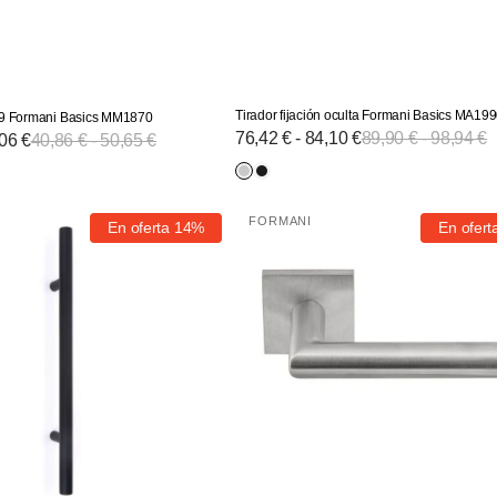
Tirador fijación oculta Formani Basics MA19
-19 Formani Basics MM1870
Precio
76,42 € - 84,10 €
Precio
89,90 € - 98,94 €
,06 €
Precio
40,86 € - 50,65 €
de
habitual
habitual
venta
Plateado
Negro
o
teado
egro
Manivelas
-
-
FORMANI
En oferta
14%
En ofert
Proveedor:
LBII-
Inox
Mate
19Q50
mate
o
Formani
Basics
1
MM1089