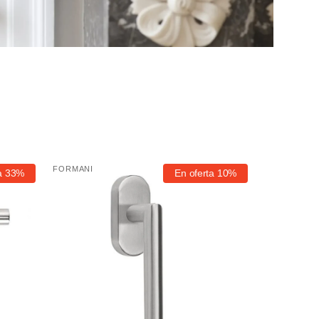
Manivela
FORMANI
a
33%
En oferta
10%
Proveedor:
ventana
Formani
Basics
MV1089