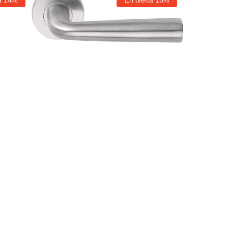
Proveedor:
LB10H
Mate
PVD
Inox
Formani
mate
mate
Basics
MM1875IM50