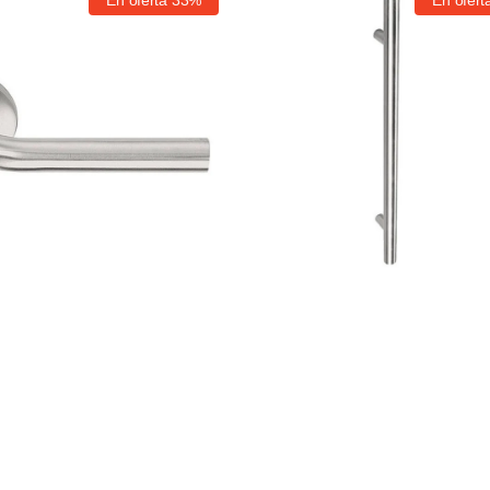
Proveedor:
fijación
oculta
Formani
Basics
MA1990