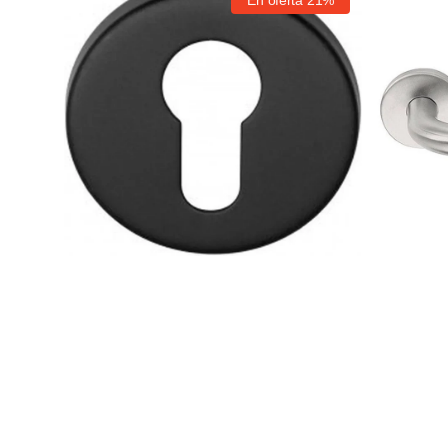
Proveedor:
Proveedor:
Basics
LBIII-
LBY50
19
Formani
Formani
QO1989
Basics
MM1870